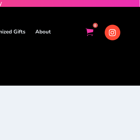
y
0
ized Gifts
About